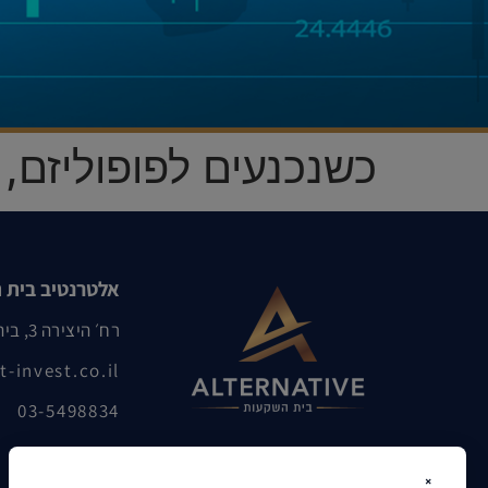
כשנכנעים לפופוליזם,
אלטרנטיב בית 
רח׳ היצירה 3, בית שאפ, רמת גן
t-invest.co.il
03-5498834
×